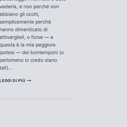
vederla, e non perché non
abbiano gli occhi,
semplicemente perché
hanno dimenticato di
attivarglieli, o forse — e
questa è la mia peggiore
ipotesi — dei bontemponi (o
perlomeno io credo siano
tali)…
OLTRE
LEGGI DI PIÙ
L’ORIZZONTE
DELLE
COSE
NOTE