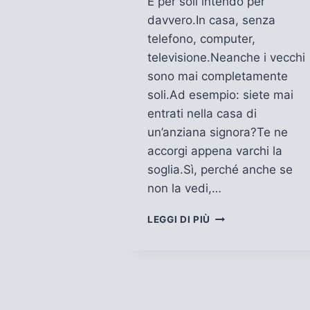
E per soli intendo per
davvero.In casa, senza
telefono, computer,
televisione.Neanche i vecchi
sono mai completamente
soli.Ad esempio: siete mai
entrati nella casa di
un’anziana signora?Te ne
accorgi appena varchi la
soglia.Sì, perché anche se
non la vedi,…
SEI
LEGGI DI PIÙ
MAI
RIMASTO
SOLO?