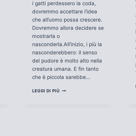
e
i gatti perdessero la coda,
dovremmo accettare l’idea
che all’uomo possa crescere.
Dovremmo allora decidere se
mostrarla o
nasconderla.All’inizio, i più la
nasconderebbero: il senso
del pudore è molto alto nella
creatura umana. E fin tanto
che è piccola sarebbe…
SE
LEGGI DI PIÙ
I
GATTI
PERDESSERO
LA
CODA