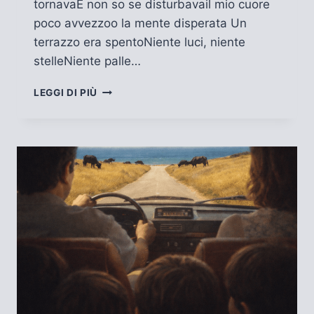
tornavaE non so se disturbavail mio cuore
poco avvezzoo la mente disperata Un
terrazzo era spentoNiente luci, niente
stelleNiente palle…
IL
LEGGI DI PIÙ
NATALE
DI
SER
NULLA