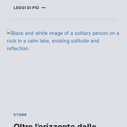
SE
LEGGI DI PIÙ
I
GATTI
PERDESSERO
LA
CODA
STORIE
Oltre l’orizzonte delle