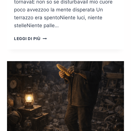
tornavaE non so se disturbavail mio cuore
poco avvezzoo la mente disperata Un
terrazzo era spentoNiente luci, niente
stelleNiente palle…
IL
LEGGI DI PIÙ
NATALE
DI
SER
NULLA