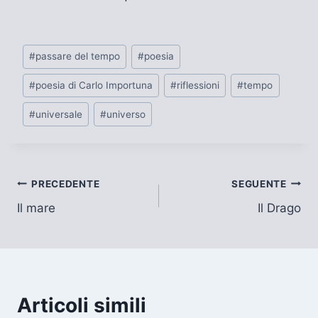
Tag
#
passare del tempo
#
poesia
articolo:
#
poesia di Carlo Importuna
#
riflessioni
#
tempo
#
universale
#
universo
Navigazione
PRECEDENTE
SEGUENTE
Il mare
Il Drago
articoli
Articoli simili